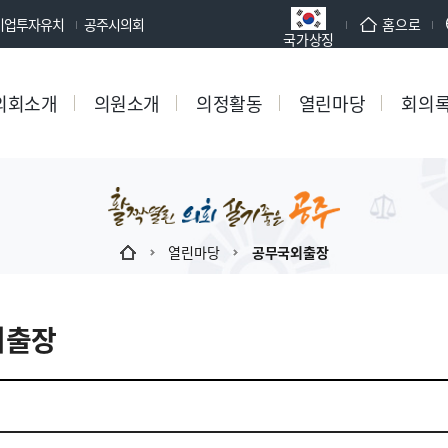
기업투자유치
공주시의회
홈으로
국가상징
의회소개
의원소개
의정활동
열린마당
회의
열린마당
공무국외출장
외출장