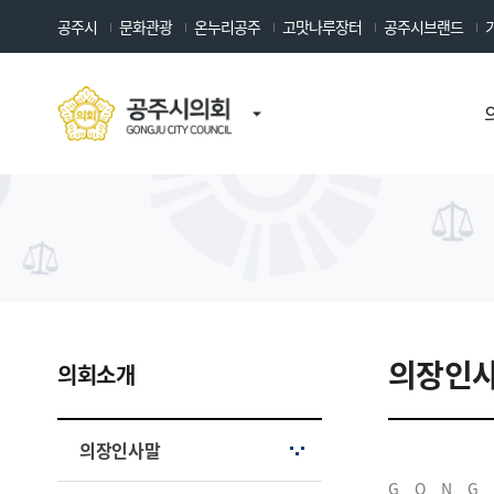
공주시
문화관광
온누리공주
고맛나루장터
공주시브랜드
의장인
의회소개
의장인사말
GONG