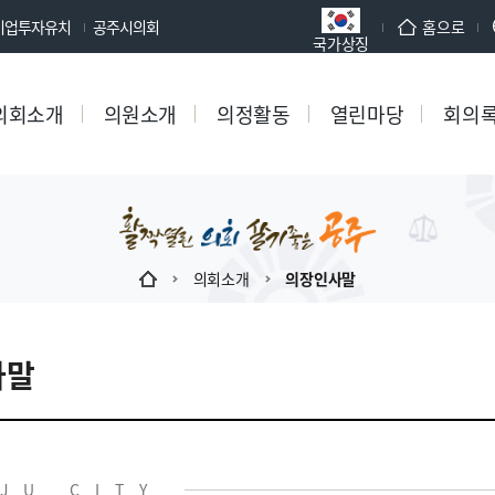
기업투자유치
공주시의회
홈으로
국가상징
의회소개
의원소개
의정활동
열린마당
회의
의회소개
의장인사말
사말
JU CITY