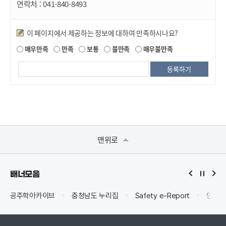
연락처 :
041-840-8493
만족도조사
이 페이지에서 제공하는 정보에 대하여 만족하시나요?
매우만족
만족
보통
불만족
매우불만족
맨위로
배너모음
공주학아카이브
충청남도 누리집
Safety e-Report
안전신