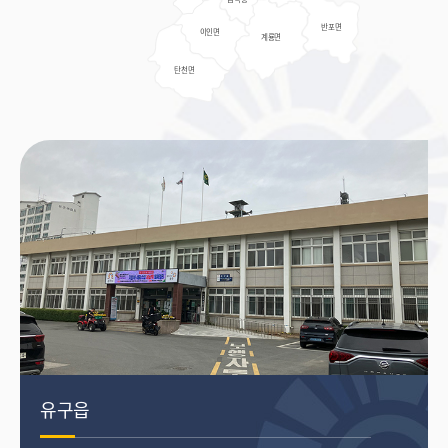
반포면
이인면
계룡면
탄천면
유구읍