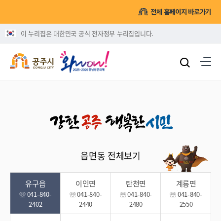
전체 홈페이지 바로가기
이 누리집은 대한민국 공식 전자정부 누리집입니다.
읍면동 전체보기
유구읍
이인면
탄천면
계룡면
☏ 041-840-
☏ 041-840-
☏ 041-840-
☏ 041-840-
2402
2440
2480
2550