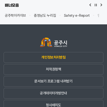
배너모음
공주학아카이브
충청남도 누리집
Safety e-Report
안전신
개인정보처리방침
저작권정책
문서보기 프로그램 내려받기
공개데이터개방안내
청사배치도